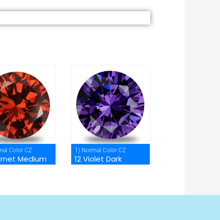
mal Color CZ
1) Normal Color CZ
arnet Medium
12 Violet Dark