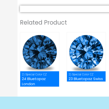
Related Product
2) Special Color CZ
2) Special Color CZ
24 Bluetopaz
23 Bluetopaz Swiss
London