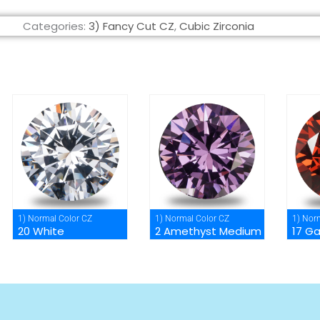
Categories:
3) Fancy Cut CZ
,
Cubic Zirconia
1) Normal Color CZ
1) Normal Color CZ
1) Nor
20 White
2 Amethyst Medium
17 G