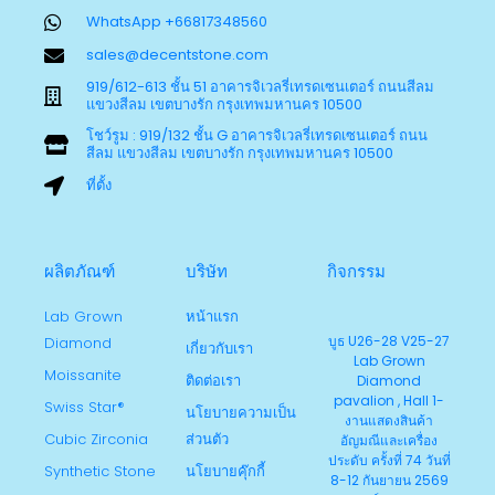
WhatsApp +66817348560
sales@decentstone.com
919/612-613 ชั้น 51 อาคารจิเวลรี่เทรดเซนเตอร์ ถนนสีลม
แขวงสีลม เขตบางรัก กรุงเทพมหานคร 10500
โชว์รูม : 919/132 ชั้น G อาคารจิเวลรี่เทรดเซนเตอร์ ถนน
สีลม แขวงสีลม เขตบางรัก กรุงเทพมหานคร 10500
ที่ตั้ง
ผลิตภัณฑ์
บริษัท
กิจกรรม
Lab Grown
หน้าแรก
บูธ U26-28 V25-27
Diamond
เกี่ยวกับเรา
Lab Grown
Moissanite
ติดต่อเรา
Diamond
pavalion , Hall 1-
Swiss Star®
นโยบายความเป็น
งานแสดงสินค้า
Cubic Zirconia
ส่วนตัว
อัญมณีและเครื่อง
ประดับ ครั้งที่ 74 วันที่
Synthetic Stone
นโยบายคุ๊กกี้
8-12 กันยายน 2569