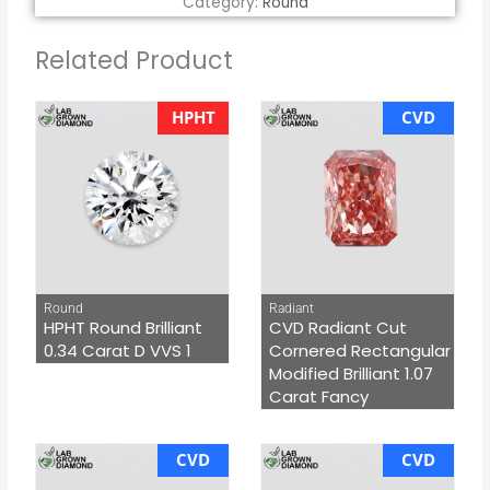
Category:
Round
Related Product
HPHT
CVD
Round
Radiant
HPHT Round Brilliant
CVD Radiant Cut
0.34 Carat D VVS 1
Cornered Rectangular
Modified Brilliant 1.07
Carat Fancy
CVD
CVD