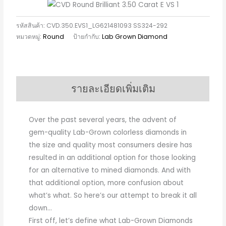
รหัสสินค้า:
CVD.350.EVS1_LG621481093 SS324-292
หมวดหมู่:
Round
ป้ายกำกับ:
Lab Grown Diamond
รายละเอียดเพิ่มเติม
Over the past several years, the advent of
gem-quality Lab-Grown colorless diamonds in
the size and quality most consumers desire has
resulted in an additional option for those looking
for an alternative to mined diamonds. And with
that additional option, more confusion about
what’s what. So here’s our attempt to break it all
down…
First off, let’s define what Lab-Grown Diamonds