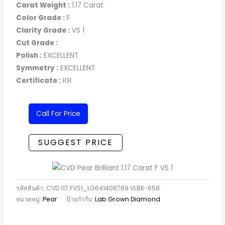
Carat Weight :
1.17 Carat
Color Grade :
F
Clarity Grade :
VS 1
Cut Grade :
Polish :
EXCELLENT
Symmetry :
EXCELLENT
Certificate :
IGI
Call For Price
SUGGEST PRICE
รหัสสินค้า:
CVD.117.FVS1_LG641408769 VLBK-658
หมวดหมู่:
Pear
ป้ายกำกับ:
Lab Grown Diamond