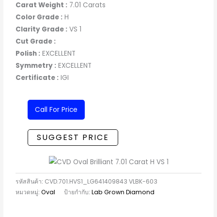
Carat Weight :
7.01 Carats
Color Grade :
H
Clarity Grade :
VS 1
Cut Grade :
Polish :
EXCELLENT
Symmetry :
EXCELLENT
Certificate :
IGI
Call For Price
SUGGEST PRICE
รหัสสินค้า:
CVD.701.HVS1_LG641409843 VLBK-603
หมวดหมู่:
Oval
ป้ายกำกับ:
Lab Grown Diamond