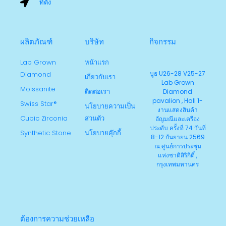
ที่ตั้ง
ผลิตภัณฑ์
บริษัท
กิจกรรม
Lab Grown
หน้าแรก
บูธ U26-28 V25-27
Diamond
เกี่ยวกับเรา
Lab Grown
Moissanite
ติดต่อเรา
Diamond
pavalion , Hall 1-
Swiss Star®
นโยบายความเป็น
งานแสดงสินค้า
Cubic Zirconia
ส่วนตัว
อัญมณีและเครื่อง
ประดับ ครั้งที่ 74 วันที่
Synthetic Stone
นโยบายคุ๊กกี้
8-12 กันยายน 2569
ณ.ศูนย์การประชุม
แห่งชาติสิริกิติ์ ,
กรุงเทพมหานคร
ต้องการความช่วยเหลือ