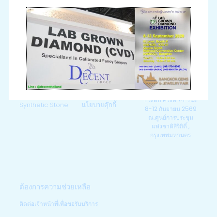
ผลิตภัณฑ์
บริษัท
กิจกรรม
Lab Grown
หน้าแรก
บูธ U26-28 V25-27
Diamond
เกี่ยวกับเรา
Lab Grown
Moissanite
ติดต่อเรา
Diamond
pavalion , Hall 1-
Swiss Star®
นโยบายความเป็น
งานแสดงสินค้า
Cubic Zirconia
ส่วนตัว
อัญมณีและเครื่อง
ประดับ ครั้งที่ 74 วันที่
Synthetic Stone
นโยบายคุ๊กกี้
8-12 กันยายน 2569
ณ.ศูนย์การประชุม
แห่งชาติสิริกิติ์ ,
กรุงเทพมหานคร
ต้องการความช่วยเหลือ
ติดต่อเจ้าหน้าที่เพื่อขอรับบริการ