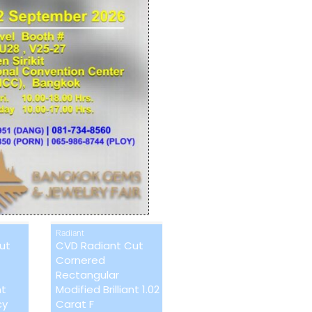
CVD
CVD
Radiant
ut
CVD Radiant Cut
Cornered
Rectangular
nt
Modified Brilliant 1.02
cy
Carat F