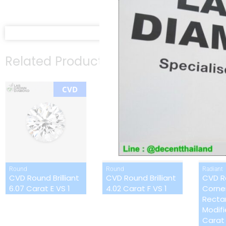
Related Product
CVD
CVD
Round
Round
Radiant
CVD Round Brilliant
CVD Round Brilliant
CVD R
6.07 Carat E VS 1
4.02 Carat F VS 1
Corne
Recta
Modifie
Carat