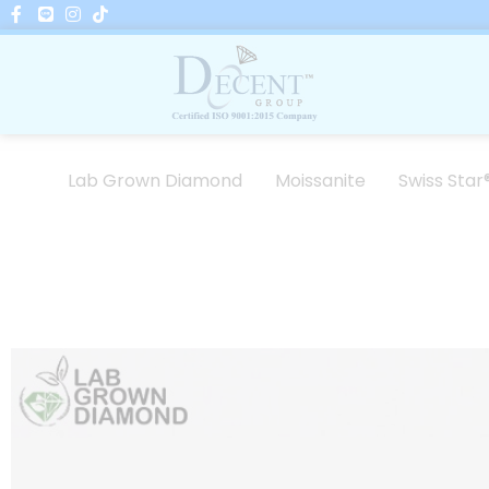
Skip
to
content
Lab Grown Diamond
Moissanite
Swiss Star