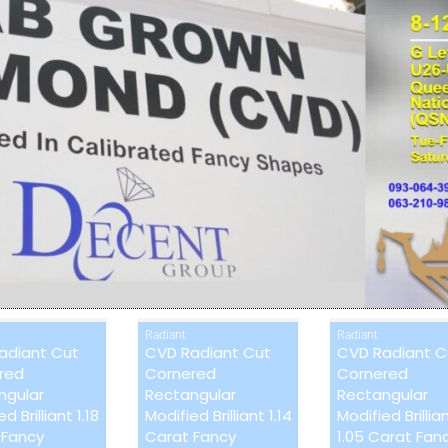
ป้ายกำกับ:
Lab Grown Diamond
Category:
Heart
CVD
CVD
Radiant
Radiant
adiant Cut
CVD Radiant Cut
CVD Radiant C
red
Cornered
Cornered
ngular
Rectangular
Rectangular
d Brilliant 1.18
Modified Brilliant 1.14
Modified Brillia
 Fancy
Carat Fancy
1.05 Carat Fan