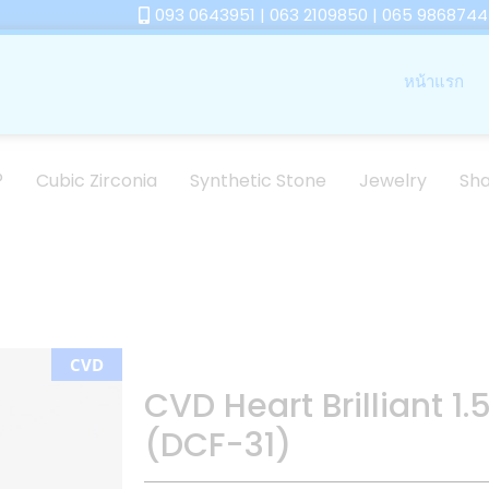
093 0643951 | 063 2109850 | 065 9868744
หน้าแรก
®
Cubic Zirconia
Synthetic Stone
Jewelry
Sh
CVD
CVD Heart Brilliant 1
(DCF-31)