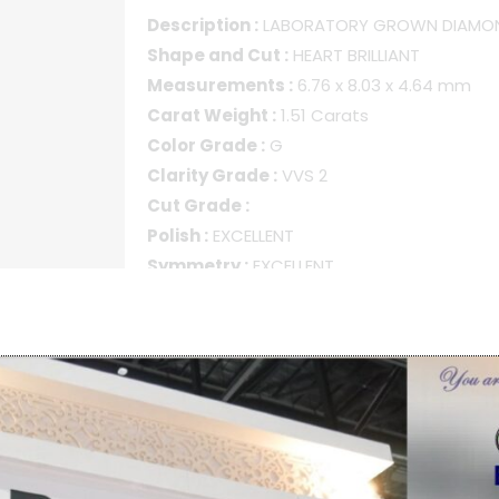
Description :
LABORATORY GROWN DIAMO
Shape and Cut :
HEART BRILLIANT
Measurements :
6.76 x 8.03 x 4.64 mm
Carat Weight :
1.51 Carats
Color Grade :
G
Clarity Grade :
VVS 2
Cut Grade :
Polish :
EXCELLENT
Symmetry :
EXCELLENT
Certificate :
IGI
Call For Price
SUGGEST PRICE
รหัสสินค้า:
CVD.151.GVVS2_LG642450189 DCF-31