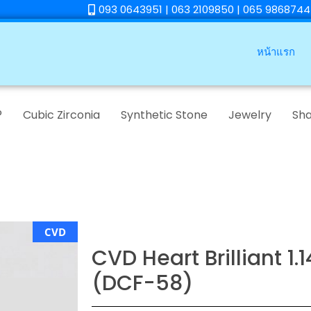
093 0643951 | 063 2109850 | 065 9868744
หน้าแรก
®
Cubic Zirconia
Synthetic Stone
Jewelry
Sh
CVD
CVD Heart Brilliant 1.
(DCF-58)