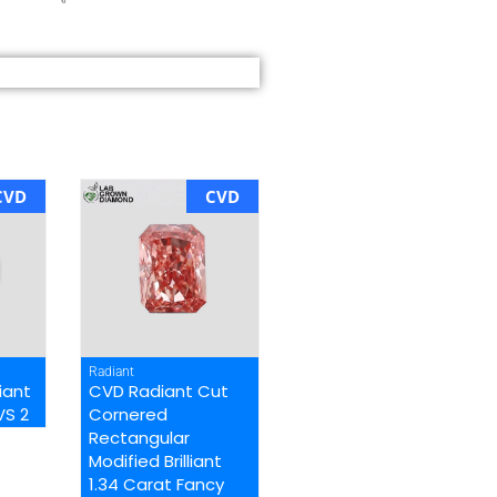
CVD
CVD
Radiant
iant
CVD Radiant Cut
VS 2
Cornered
Rectangular
Modified Brilliant
1.34 Carat Fancy