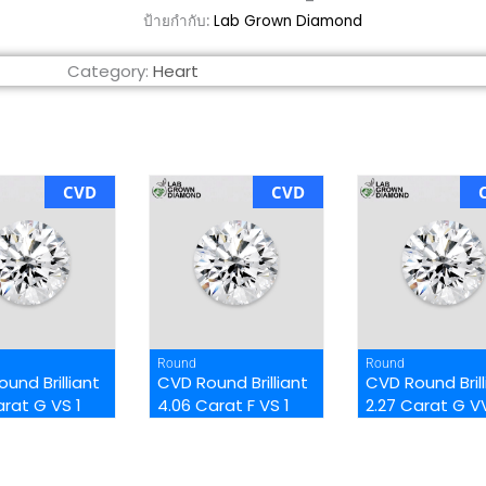
ป้ายกำกับ:
Lab Grown Diamond
Category:
Heart
CVD
CVD
Round
Round
und Brilliant
CVD Round Brilliant
CVD Round Brill
arat G VS 1
4.06 Carat F VS 1
2.27 Carat G V