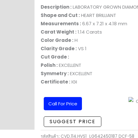
Description :
LABORATORY GROWN DIAMO
Shape and Cut :
HEART BRILLIANT
Measurements :
6.67 x 7.21 x 4.18 mm
Carat Weight :
1.14 Carats
Color Grade :
H
Clarity Grade :
VS 1
Cut Grade :
Polish :
EXCELLENT
Symmetry :
EXCELLENT
Certificate :
IGI
Call For Price
SUGGEST PRICE
รหัสสินค้า:
CVD.114.HVS1_LG642450187 DCF-58