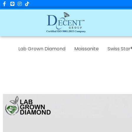
Skip
to
content
Lab Grown Diamond
Moissanite
Swiss Star