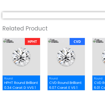
Related Product
HPHT
CVD
Round
Round
Round
HPHT Round Brilliant
CVD Round Brilliant
CVD Ro
0.34 Carat D VVS 1
6.07 Carat E VS 1
6.01 C