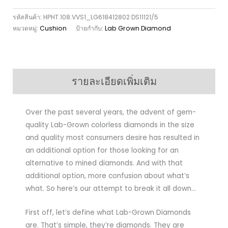
รหัสสินค้า:
HPHT.108.VVS1_LG618412802 DS11121/5
หมวดหมู่:
Cushion
ป้ายกำกับ:
Lab Grown Diamond
รายละเอียดเพิ่มเติม
Over the past several years, the advent of gem-
quality Lab-Grown colorless diamonds in the size
and quality most consumers desire has resulted in
an additional option for those looking for an
alternative to mined diamonds. And with that
additional option, more confusion about what’s
what. So here’s our attempt to break it all down…
First off, let’s define what Lab-Grown Diamonds
are. That’s simple, they’re diamonds. They are