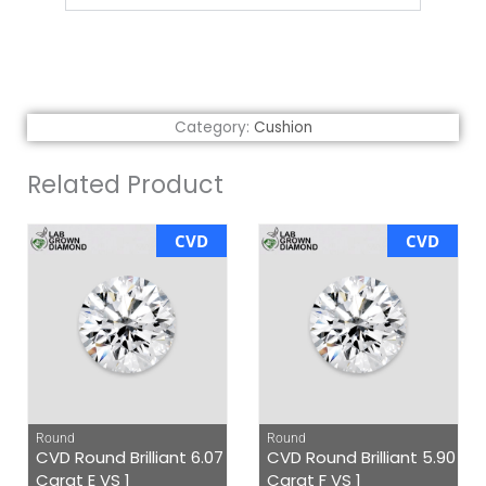
Category:
Cushion
Related Product
CVD
CVD
Round
Round
CVD Round Brilliant 6.07
CVD Round Brilliant 5.90
Carat E VS 1
Carat F VS 1