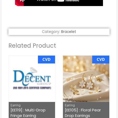
Category:
Bracelet
Related Product
CVD
CVD
Earring
Earring
[EE119] : Multi-Drop
[EE105] : Floral Pear
Fringe Earring
Drop Earrings