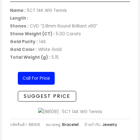
Name :
5CT 14K WG Tennis
Length :
Stones :
CVD “
2.8mm Round Brilliant x60
”
Stone Weight (CT) :
5.00 Carats
Gold Purity :
14K
Gold Color :
White Gold
Total Weight (g) :
5.15
Call For Price
SUGGEST PRICE
รหัสสินค้า:
BB108
หมวดหมู่:
Bracelet
ป้ายกำกับ:
Jewelry