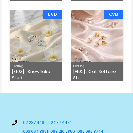
CVD
CVD
Earring
Earring
[E103] : Snowflake
[E102] : Cat Solitaire
Stud
Stud
02 237 4462, 02 237 4474
093 064 3951 , 063 210 9850 , 065 986 8744