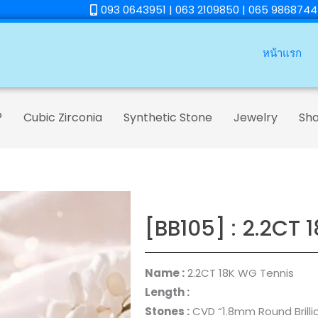
093 0643951 | 063 2109850 | 065 9868744
หน้าแรก
®
Cubic Zirconia
Synthetic Stone
Jewelry
Sh
[BB105] : 2.2CT 
Name :
2.2CT 18K WG Tennis
Length :
Stones :
CVD “
1.8mm Round Brilli