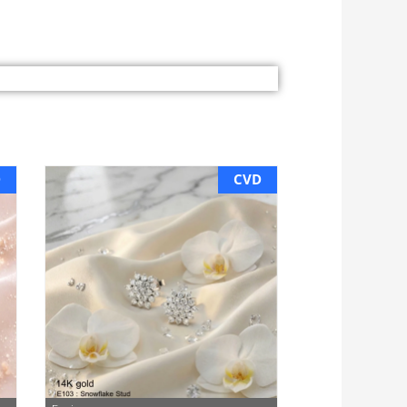
D
CVD