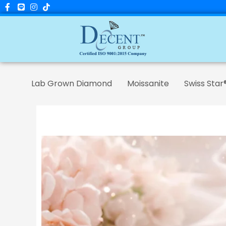
Skip
to
content
Lab Grown Diamond
Moissanite
Swiss Star