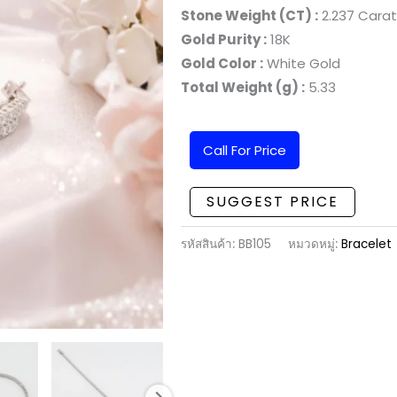
Stone Weight (CT) :
2.237 Carat
Gold Purity :
18K
Gold Color :
White Gold
Total Weight (g) :
5.33
Call For Price
SUGGEST PRICE
รหัสสินค้า:
BB105
หมวดหมู่:
Bracelet