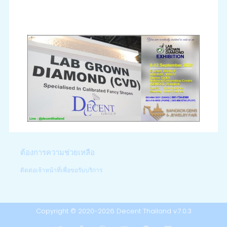
บูธ U26-28 V25-27
Diamond
เกี่ยวกับเรา
Lab Grown
Moissanite
ติดต่อเรา
Diamond
pavalion , Hall 1-
Swiss Star®
นโยบายความเป็น
งานแสดงสินค้า
Cubic Zirconia
ส่วนตัว
อัญมณีและเครื่อง
ประดับ ครั้งที่ 74 วันที่
Synthetic Stone
นโยบายคุ๊กกี้
8-12 กันยายน 2569
ณ.ศูนย์การประชุม
แห่งชาติสิริกิติ์ ,
กรุงเทพมหานคร
ต้องการความช่วยเหลือ
ติดต่อเจ้าหน้าที่เพื่อขอรับบริการ
Copyright © 2020-2026 Decent Thailand v.7.0.3